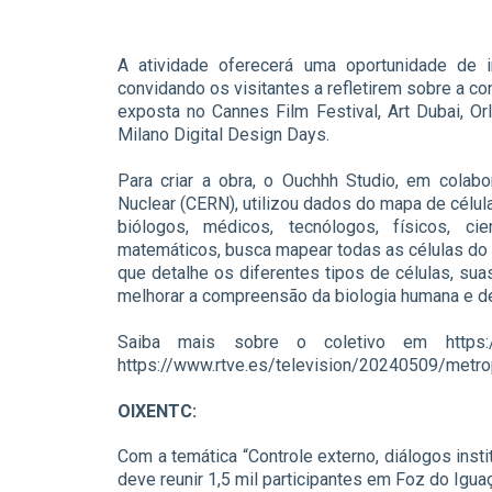
A atividade oferecerá uma oportunidade de i
convidando os visitantes a refletirem sobre a con
exposta no Cannes Film Festival, Art Dubai, O
Milano Digital Design Days.
Para criar a obra, o Ouchhh Studio, em colab
Nuclear (CERN), utilizou dados do mapa de células
biólogos, médicos, tecnólogos, físicos, ci
matemáticos, busca mapear todas as células do c
que detalhe os diferentes tipos de células, suas
melhorar a compreensão da biologia humana e d
Saiba mais sobre o coletivo em https://
https://www.rtve.es/television/20240509/metr
OIXENTC:
Com a temática “Controle externo, diálogos insti
deve reunir 1,5 mil participantes em Foz do Igu