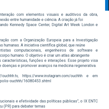
nteração com elementos visuais e auditivos da obra,
exão entre humanidade e ciência. A criação já foi
rlando Kennedy Space Center, Digital Art Week London e
oração com a Organização Europeia para a Investigação
 humanas. A iniciativa científica global, que reúne
entistas computacionais, engenheiros de software e
orpo humano. O objetivo é criar um atlas abrangente
 características, funções e interações. Esse projeto visa
e doenças e promover avanços na medicina regenerativa.
ouchhh.tv, https://www.instagram.com/ouchhh e em
opolis-ouchhh/16080453.shtml
tucionais e efetividade das políticas públicas”, o IX ENTC
açu (PR) para debater temas