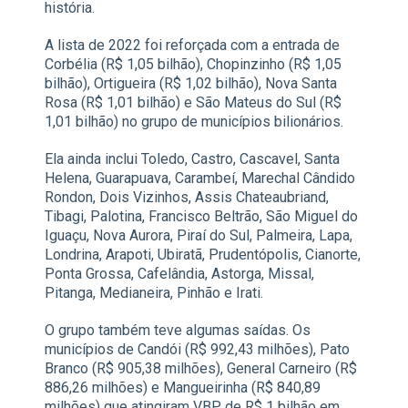
história.
A lista de 2022 foi reforçada com a entrada de
Corbélia (R$ 1,05 bilhão), Chopinzinho (R$ 1,05
bilhão), Ortigueira (R$ 1,02 bilhão), Nova Santa
Rosa (R$ 1,01 bilhão) e São Mateus do Sul (R$
1,01 bilhão) no grupo de municípios bilionários.
Ela ainda inclui Toledo, Castro, Cascavel, Santa
Helena, Guarapuava, Carambeí, Marechal Cândido
Rondon, Dois Vizinhos, Assis Chateaubriand,
Tibagi, Palotina, Francisco Beltrão, São Miguel do
Iguaçu, Nova Aurora, Piraí do Sul, Palmeira, Lapa,
Londrina, Arapoti, Ubiratã, Prudentópolis, Cianorte,
Ponta Grossa, Cafelândia, Astorga, Missal,
Pitanga, Medianeira, Pinhão e Irati.
O grupo também teve algumas saídas. Os
municípios de Candói (R$ 992,43 milhões), Pato
Branco (R$ 905,38 milhões), General Carneiro (R$
886,26 milhões) e Mangueirinha (R$ 840,89
milhões) que atingiram VBP de R$ 1 bilhão em