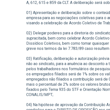
A, 612, 615 e 859 da CLT. A deliberação será sob
01) Apresentação e deliberação sobre o conteúd
empresa para as negociações coletivas para o a
visando a celebração de Acordo Coletivo de Tra
02) Delegar poderes para a diretoria do sindic
supracitada, bem como celebrar Acordo Coletivo d
Dissídios Coletivos, bem como tomar quaisquer me
greve nos termos da lei 7.783/89 caso resultem 
03) Ratificação, deliberação e autorização prévi
não ao sindicato, para a anuência ao desconto a tí
pelos trabalhadores nos formulários de pesquisa 
os empregados filiados será de 1% sobre os valo
empregados não filiados a contribuição será de 
mais o percentual de 2% sobre os valores brutos
fixados pelo Tema 935 do STF e Orientação Nor
CONALIS/MPT;
04) Na hipótese de aprovação da Contribuição Ass
condições para o DIREITO DE OPOSIÇÃO aos empr