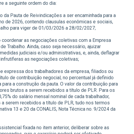
re a seguinte ordem do dia:
o da Pauta de Reivindicações a ser encaminhada para a
no de 2026, contendo clausulas econômicas e sociais,
balho para viger de 01/03/2026 a 28/02/2027;
ato coordenar as negociações coletivas com a Empresa
e Trabalho. Ainda, caso seja necessário, ajuizar
didas judiciais e/ou administrativas, e, ainda, deflagrar
infrutíferas as negociações coletivas;
a e expressa dos trabalhadores da empresa, filiados ou
tulo de contribuição negocial, no percentual já definido
para a construção da pauta. O valor da contribuição para
res brutos a serem recebidos a título de PLR. Para os
0,75% do salário mensal nominal de cada trabalhador,
 a serem recebidos a título de PLR, tudo nos termos
mativa 13 e 20 da CONALIS, Nota Técnica no. 9/2024 da
istencial fixada no item anterior, deliberar sobre as
egados, cujo o exercício poderá ser efetivado