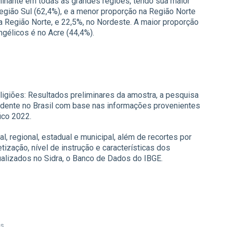
minante em todas as grandes regiões, tendo sua maior
egião Sul (62,4%), e a menor proporção na Região Norte
na Região Norte, e 22,5%, no Nordeste. A maior proporção
ngélicos é no Acre (44,4%).
igiões: Resultados preliminares da amostra, a pesquisa
esidente no Brasil com base nas informações provenientes
ico 2022.
l, regional, estadual e municipal, além de recortes por
etização, nível de instrução e características dos
lizados no Sidra, o Banco de Dados do IBGE.
es