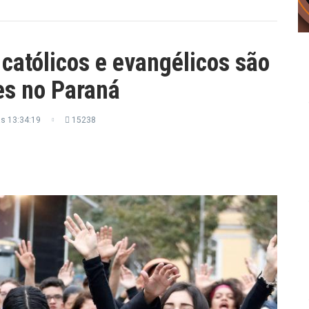
católicos e evangélicos são
ões no Paraná
s 13:34:19
15238