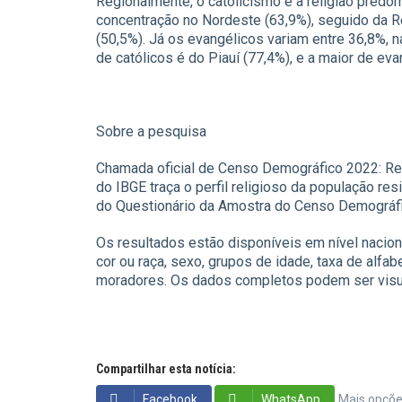
Regionalmente, o catolicismo é a religião predo
concentração no Nordeste (63,9%), seguido da R
(50,5%). Já os evangélicos variam entre 36,8%, 
de católicos é do Piauí (77,4%), e a maior de eva
Sobre a pesquisa
Chamada oficial de Censo Demográfico 2022: Rel
do IBGE traça o perfil religioso da população r
do Questionário da Amostra do Censo Demográf
Os resultados estão disponíveis em nível naciona
cor ou raça, sexo, grupos de idade, taxa de alfab
moradores. Os dados completos podem ser visua
Compartilhar esta notícia:
Facebook
WhatsApp
Mais opçõ